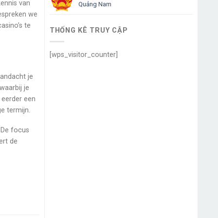
kennis van
Quảng Nam
bespreken we
asino’s te
THỐNG KÊ TRUY CẬP
[wps_visitor_counter]
aandacht je
aarbij je
r eerder een
e termijn.
. De focus
ert de