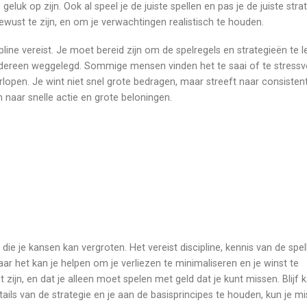
geluk op zijn. Ook al speel je de juiste spellen en pas je de juiste stra
bewust te zijn, en om je verwachtingen realistisch te houden.
ipline vereist. Je moet bereid zijn om de spelregels en strategieën te l
iedereen weggelegd. Sommige mensen vinden het te saai of te stressvo
open. Je wint niet snel grote bedragen, maar streeft naar consistent
n naar snelle actie en grote beloningen.
ie je kansen kan vergroten. Het vereist discipline, kennis van de spel
ar het kan je helpen om je verliezen te minimaliseren en je winst te
ijn, en dat je alleen moet spelen met geld dat je kunt missen. Blijf 
tails van de strategie en je aan de basisprincipes te houden, kun je m