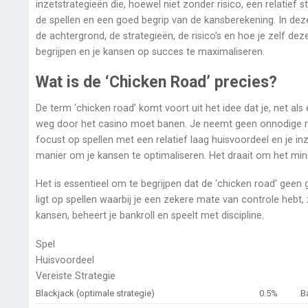
inzetstrategieën die, hoewel niet zonder risico, een relatief 
de spellen en een goed begrip van de kansberekening. In dez
de achtergrond, de strategieën, de risico’s en hoe je zelf d
begrijpen en je kansen op succes te maximaliseren.
Wat is de ‘Chicken Road’ precies?
De term ‘chicken road’ komt voort uit het idee dat je, net al
weg door het casino moet banen. Je neemt geen onnodige risi
focust op spellen met een relatief laag huisvoordeel en je in
manier om je kansen te optimaliseren. Het draait om het min
Het is essentieel om te begrijpen dat de ‘chicken road’ geen 
ligt op spellen waarbij je een zekere mate van controle hebt,
kansen, beheert je bankroll en speelt met discipline.
Spel
Huisvoordeel
Vereiste Strategie
Blackjack (optimale strategie)
0.5%
B