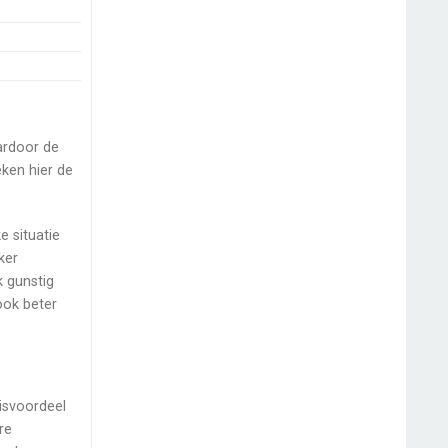
ardoor de
eken hier de
e situatie
ker
k gunstig
ook beter
uisvoordeel
re