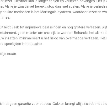
er inzet. Hierdoor kun je langer spelen en verliezen opvangen. Het is
n. Als je je winstlimiet bereikt, stop dan met spelen. Als je je verlieslim
st gebruikte methoden is het Martingale-systeem, waardoor inzetten w
ch mee.
t leidt vaak tot impulsieve beslissingen en nog grotere verliezen. Blij
tertainment, geen manier om snel rijk te worden. Behandel het als zod
 inzetten, minimaliseert u het risico van overmatige verliezen. Het s
e speeltijden in het casino.
d je eraan.
is het geen garantie voor succes. Gokken brengt altijd risico’s met z