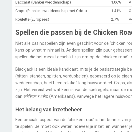
Baccarat (Banker weddenschap)
1.06%
A
Craps (Pass line weddenschap met Odds)
1.41%
O
Roulette (Europees)
2.7%
V
Spellen die passen bij de Chicken Roa
Niet alle casinospellen zijn even geschikt voor de ‘chicken 
kans op winst minimaal is. Andere spellen zijn puur gebaseer
spellen die het meest geschikt zijn om op de ‘chicken road’ 
Blackjack is een ideale kandidaat, mits je de basisstrategie be
(hitten, standen, splitten, verdubbelen), gebaseerd op je ei
weddenschap, heeft een relatief laag huisvoordeel. Craps, a
zijn. Het vereist wel wat kennis van de spelregels, maar de mo
dan अमेरिकन रౌलेट (Amerikaans), vanwege het lagere huisvoor
Het belang van inzetbeheer
Een cruciale aspect van de ‘chicken road’ is het beheer van j
te spelen. Je moet ook weten hoeveel je inzet, en wanneer je 