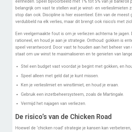
eenheden. Speel bijvoorbeeld met 1% tot 5% van je bankroll p
belangrijk om vast te stellen wat je winst- en verlieslimieten zij
stop dan ook. Discipline is hier essentieel. Eén van de mee
verdubbeld na elk verlies, maar dit brengt ook risico’s met zi
Een veelgemaakte fout is om je verliezen achterna te jagen. Di
rationeel, en houd je aan je strategie. Onthoud: gokken is en
speel verantwoord. Door vast te houden aan het beheer van uw
staat om uw winst te maximaliseren en te genieten van langer
Stel een budget vast voordat je begint met gokken, en hou
Speel alleen met geld dat je kunt missen.
Ken je verlieslimiet en winstlimiet, en houd je eraan.
Gebruik een inzetbeheersysteem, zoals de Martingale.
Vermijd het najagen van verliezen.
De risico’s van de Chicken Road
Hoewel de ‘chicken road’ strategie je kansen kan verbeteren, 