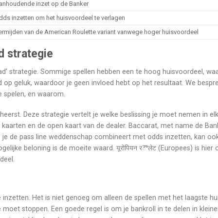
anhoudende inzet op de Banker
dds inzetten om het huisvoordeel te verlagen
ermijden van de American Roulette variant vanwege hoger huisvoordeel
d strategie
road’ strategie. Sommige spellen hebben een te hoog huisvoordeel, wa
d op geluk, waardoor je geen invloed hebt op het resultaat. We bespr
te spelen, en waarom.
heerst. Deze strategie vertelt je welke beslissing je moet nemen in elk
gen kaarten en de open kaart van de dealer. Baccarat, met name de Ban
ls je de pass line weddenschap combineert met odds inzetten, kan oo
gelijke beloning is de moeite waard. यूरोपियन रౌलेट (Europees) is hier 
deel.
e inzetten. Het is niet genoeg om alleen de spellen met het laagste h
moet stoppen. Een goede regel is om je bankroll in te delen in kleine