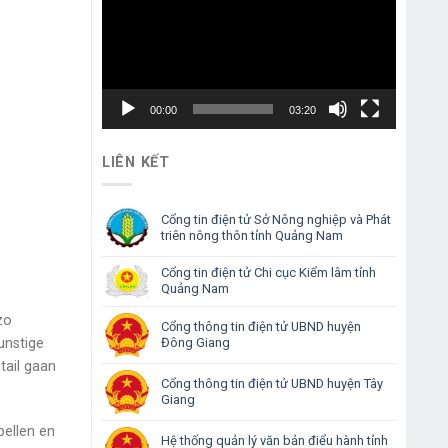
00:00
03:20
LIÊN KẾT
Cổng tin điện tử Sở Nông nghiệp và Phát
triên nông thôn tỉnh Quảng Nam
Cổng tin điện tử Chi cục Kiểm lâm tỉnh
Quảng Nam
zo
Cổng thông tin điện tử UBND huyện
Đông Giang
unstige
tail gaan
Cổng thông tin điện tử UBND huyện Tây
Giang
pellen en
Hệ thống quản lý văn bản điểu hành tỉnh