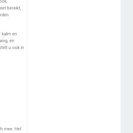
 ook
iet bereikt,
orden
f kalm en
anig, en
telt u ook in
ich mee. Het