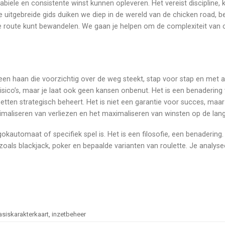
stabiele en consistente winst kunnen opleveren. Het vereist discipline, 
e uitgebreide gids duiken we diep in de wereld van de chicken road, 
eze route kunt bewandelen. We gaan je helpen om de complexiteit van c
s een haan die voorzichtig over de weg steekt, stap voor stap en met 
co’s, maar je laat ook geen kansen onbenut. Het is een benadering w
zetten strategisch beheert. Het is niet een garantie voor succes, maa
imaliseren van verliezen en het maximaliseren van winsten op de lang
gokautomaat of specifiek spel is. Het is een filosofie, een benadering
 zoals blackjack, poker en bepaalde varianten van roulette. Je analyse
asiskarakterkaart, inzetbeheer