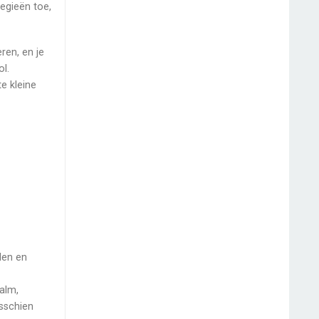
tegieën toe,
eren, en je
l.
e kleine
len en
kalm,
isschien