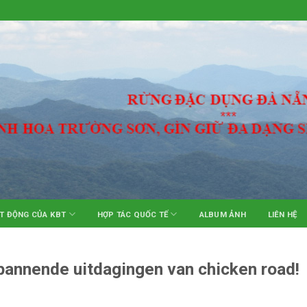
T ĐỘNG CỦA KBT
HỢP TÁC QUỐC TẾ
ALBUM ẢNH
LIÊN HỆ
pannende uitdagingen van chicken road!