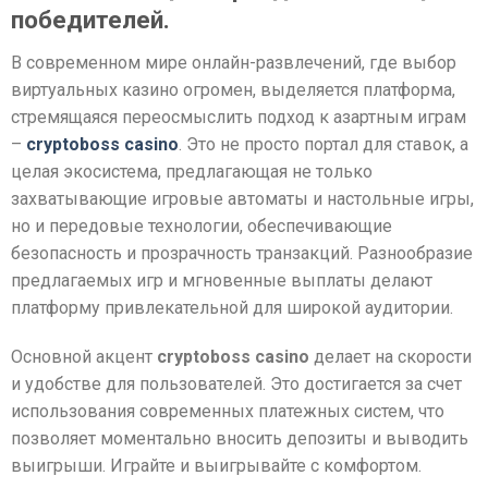
победителей.
В современном мире онлайн-развлечений, где выбор
виртуальных казино огромен, выделяется платформа,
стремящаяся переосмыслить подход к азартным играм
–
cryptoboss casino
. Это не просто портал для ставок, а
целая экосистема, предлагающая не только
захватывающие игровые автоматы и настольные игры,
но и передовые технологии, обеспечивающие
безопасность и прозрачность транзакций. Разнообразие
предлагаемых игр и мгновенные выплаты делают
платформу привлекательной для широкой аудитории.
Основной акцент
cryptoboss casino
делает на скорости
и удобстве для пользователей. Это достигается за счет
использования современных платежных систем, что
позволяет моментально вносить депозиты и выводить
выигрыши. Играйте и выигрывайте с комфортом.