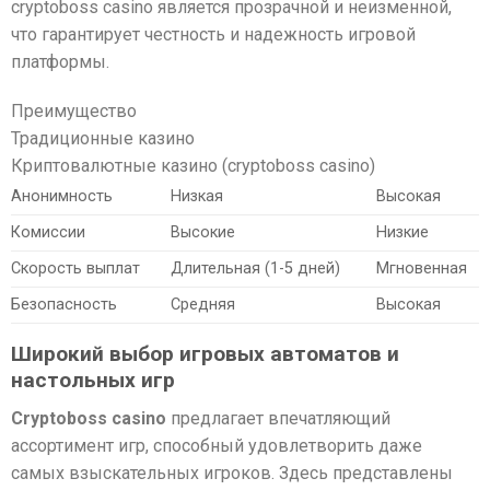
cryptoboss casino является прозрачной и неизменной,
что гарантирует честность и надежность игровой
платформы.
Преимущество
Традиционные казино
Криптовалютные казино (cryptoboss casino)
Анонимность
Низкая
Высокая
Комиссии
Высокие
Низкие
Скорость выплат
Длительная (1-5 дней)
Мгновенная
Безопасность
Средняя
Высокая
Широкий выбор игровых автоматов и
настольных игр
Cryptoboss casino
предлагает впечатляющий
ассортимент игр, способный удовлетворить даже
самых взыскательных игроков. Здесь представлены