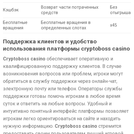
Возврат части потраченных
Без
Кэшбэк
средств
отыгрыша
Бесплатные
Бесплатные вращения в
x45
вращения
определенных слотах
Поддержка клиентов и удобство
использования платформы cryptoboss casino
Cryptoboss casino
обеспечивает оперативную и
квалифицированную поддержку клиентов. В случае
возникновения вопросов или проблем, игроки могут
обратиться в службу поддержки через онлайн-чат,
электронную почту или телефон. Операторы службы
поддержки готовы помочь игрокам в любое время
суток и ответить на любые вопросы. Удобный и
интуитивно понятный интерфейс платформы позволяет
игрокам легко ориентироваться на сайте и находить
нужную информацию.
Cryptoboss casino
стремится
предоставить своим пользователям лучший игровой