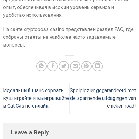
опыт, обеспечивая высокий уровень сервиса и
удобство использования.
На сайте cryptoboss casino представлен раздел FAQ, где
собраны ответы на наиболее часто задаваемые
вопросы.
Идеальный шанс сорвать
Spelplezier gegarandeerd met
куш играйте и выигрывайте
de spannende uitdagingen van
в Cat Casino онлайн.
chicken road!
Leave a Reply