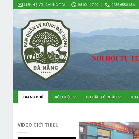
Skip
LIÊN HỆ VỚI CHÚNG TÔI
08:00 - 17:00
0235.6553.386
to
content
TRANG CHỦ
GIỚI THIỆU
CƠ CẤU TỔ CHỨC
HOẠ
VIDEO GIỚI THIỆU