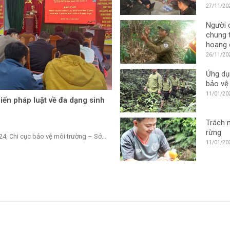
Khu bả
27/11/20
Nam
Người 
chung 
hoang 
26/11/20
Ứng dụ
bảo vệ
11/01/20
iến pháp luật về đa dạng sinh
Trách 
rừng
4, Chi cục bảo vệ môi trường – Sở...
11/01/20