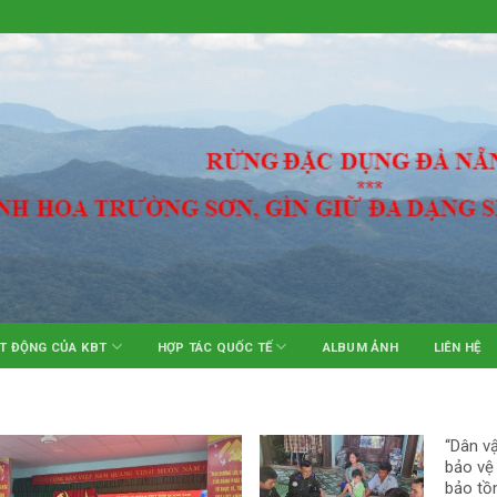
T ĐỘNG CỦA KBT
HỢP TÁC QUỐC TẾ
ALBUM ẢNH
LIÊN HỆ
“Dân v
bảo vệ
bảo tồn