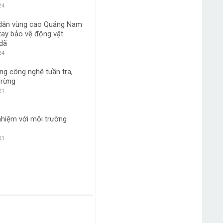
o tồn loài Sao la Quảng
24
dân vùng cao Quảng Nam
tay bảo vệ động vật
dã
24
ng công nghệ tuần tra,
 rừng
21
nhiệm với môi trường
21