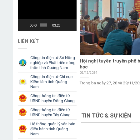
Video
Player
00:00
03:20
LIÊN KẾT
Cổng tin điện tử Sở Nông
Hội nghị tuyên truyền phổ b
nghiệp và Phát triên nông
học
thôn tỉnh Quảng Nam
02/12/2024
Cổng tin điện tử Chi cục
Kiểm lâm tỉnh Quảng
Trong ba ngày 27, 28 và 29/11/202
Nam
Cổng thông tin điện tử
UBND huyện Đông Giang
Cổng thông tin điện tử
TIN TỨC & SỰ KIỆN
UBND huyện Tây Giang
Hệ thống quản lý văn bản
điểu hành tỉnh Quảng
Nam