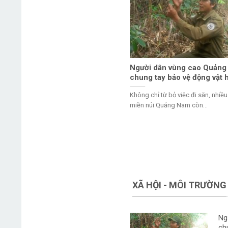
 trong rừng tìm sao la
Người dân vùng cao Quản
chung tay bảo vệ động vật 
15 năm, kiểm lâm viên Lê Ka Thắng ăn ở
Không chỉ từ bỏ việc đi săn, nhiề
 rừng để đặt...
miền núi Quảng Nam còn...
XÃ HỘI - MÔI TRƯỜNG
Ng
ch