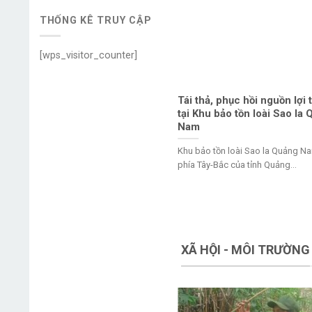
THỐNG KÊ TRUY CẬP
[wps_visitor_counter]
 nghị tuyên truyền phổ biến pháp
Tái thả, phục hồi nguồn lợi 
 về đa dạng sinh học
tại Khu bảo tồn loài Sao la
Nam
g ba ngày 27, 28 và 29/11/2024, Chi cục
Khu bảo tồn loài Sao la Quảng N
vệ môi trường – Sở...
phía Tây-Bắc của tỉnh Quảng...
XÃ HỘI - MÔI TRƯỜNG