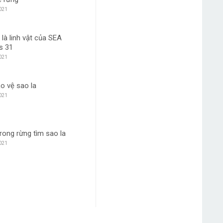
021
 là linh vật của SEA
s 31
021
o vệ sao la
021
rong rừng tìm sao la
021