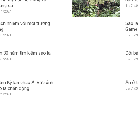
ang dã
11/01/2
11/2024
ách nhiệm với môi trường
Sao la
ng
Game
01/2021
06/01/2
n 30 năm tìm kiếm sao la
Đội bả
01/2021
06/01/2
 tìm Kỳ lân châu Á:​ Bức ảnh
Ăn ở t
o la chấn động
06/01/2
01/2021