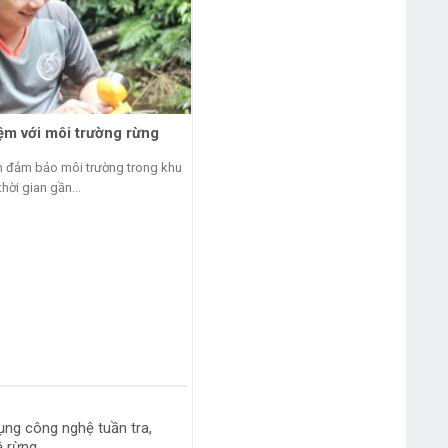
ệm với môi trường rừng
Sao la là linh vật của SEA Games 
 đảm bảo môi trường trong khu
Sao la- loài vật trong sách đỏ Việt Nam, 
thời gian gần...
được thông qua là linh...
ụng công nghệ tuần tra,
ệ rừng