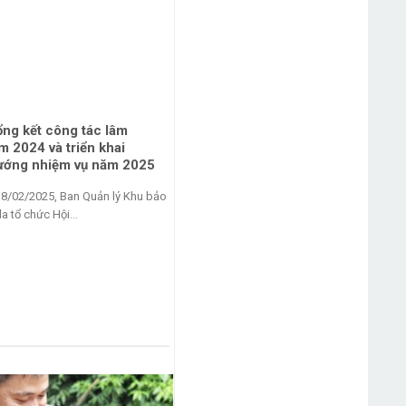
ổng kết công tác lâm
Khu bảo tồn loài Sao la làm tốt cô
 2024 và triển khai
tác hỗ trợ phát triển sinh kế vùng
ướng nhiệm vụ năm 2025
Một trong những thách thức lớn nhất đối 
18/02/2025, Ban Quản lý Khu bảo
vùng lõi rừng đặc dụng là...
la tổ chức Hội...