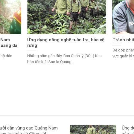
g Nam
Ứng dụng công nghệ tuần tra, bảo vệ
Trách nhi
hoang dã
rừng
Để góp phần
u hộ dân
Những năm gần đây, Ban Quản lý (BQL) Khu
vực quản lý, 
bảo tồn loài Sao la Quảng...
ười dân vùng cao Quảng Nam
Ứng d
ung tay bảo vệ động vật
bảo v